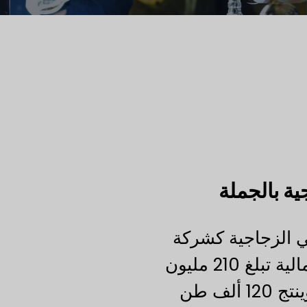
ية بالجملة
ي الزجاجية كشركة
تصنيع وتجارة ذات توجه عالمي. بأصول إجمالية تبلغ 210 مليون
يوان، يمتد مصنعنا على مساحة 120 فدانًا وينتج 120 ألف طن