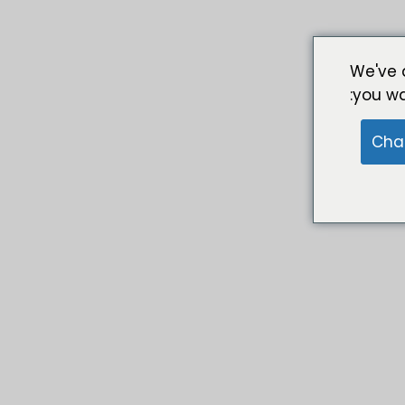
We've 
you wa
Cha