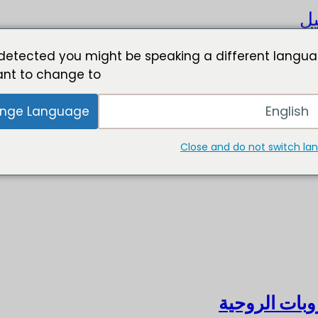
يل
detected you might be speaking a different langua
nt to change to:
English
nge Language
Close and do not switch l
بات الروحية