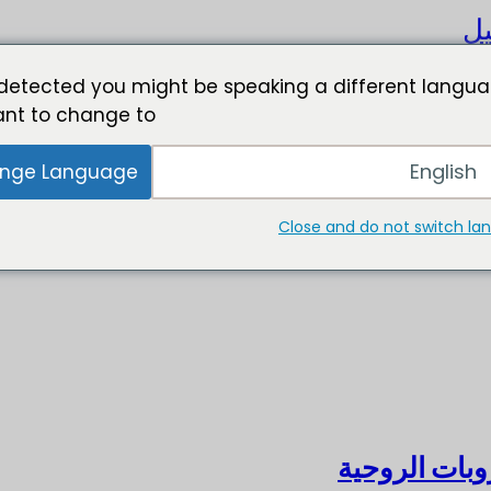
يل
detected you might be speaking a different langua
nt to change to:
English
nge Language
Close and do not switch l
بات الروحية