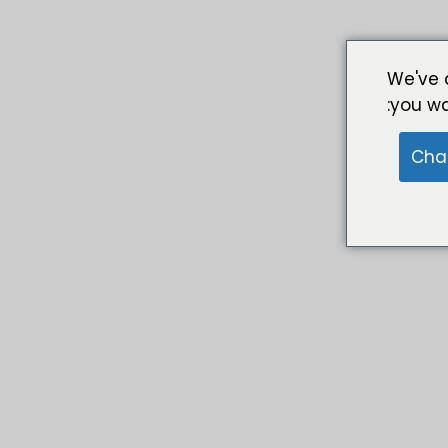
We've 
you wa
Cha