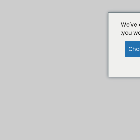
We've 
you wa
Cha