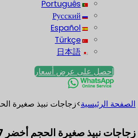
Português
Русский
Español
Türkçe
日本語
احصل على عرض أسعار
الصفحة الرئيسية
>
زجاجات نبيذ صغيرة الحجم أخضر 187 مل زجاجات 
زجاجات نبيذ صغيرة الحجم أخضر 187 مل زجاجات نبيذ خضراء 187 مل