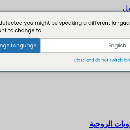
يل
detected you might be speaking a different langua
nt to change to:
English
nge Language
Close and do not switch l
بات الروحية