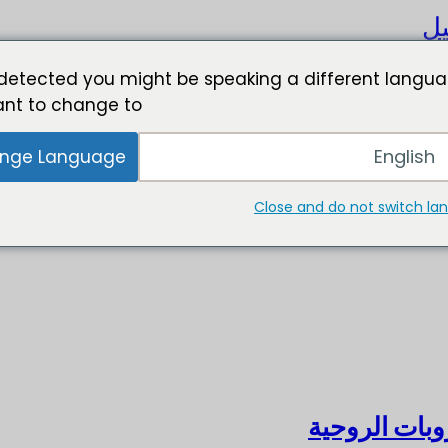
يل
detected you might be speaking a different langua
nt to change to:
English
nge Language
Close and do not switch l
بات الروحية