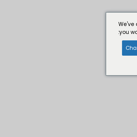
We've 
you wa
Cha