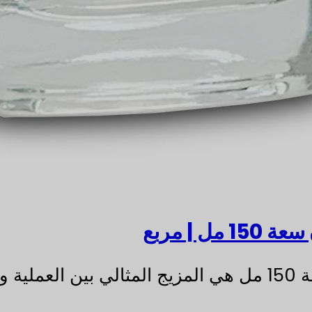
| مربع
اقة.