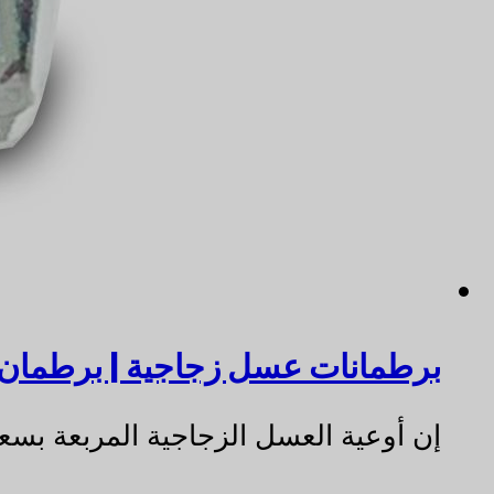
برطمانات عسل زجاجية | برطمان سعة 150 مل 
إن أوعية العسل الزجاجية المربعة بسعة 150 مل هي المزيج المثالي بين العملية والأن