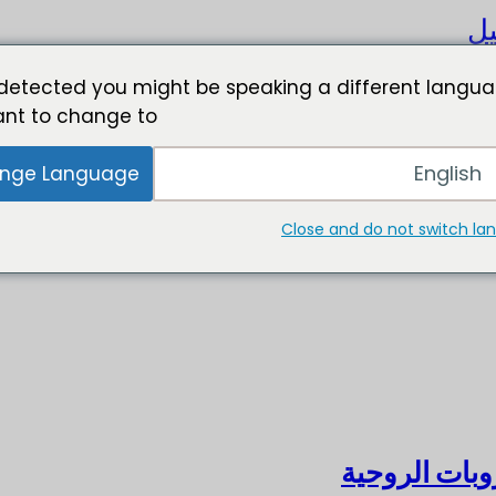
يل
detected you might be speaking a different langua
nt to change to:
English
nge Language
Close and do not switch l
بات الروحية