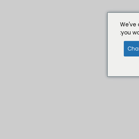
We've 
you wa
Cha