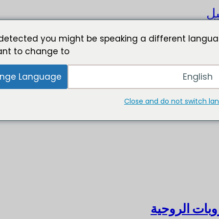
يل
detected you might be speaking a different langua
nt to change to:
English
nge Language
Close and do not switch l
بات الروحية