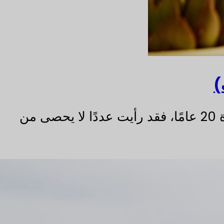
باعتباري متخصصًا مشاركًا بشكل عميق في صناعة التعبئة والتغليف الزجاجية لمدة 20 عامًا، فقد رأيت عددًا لا يحصى من