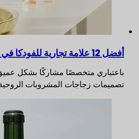
أفضل 12 علامة تجارية للفودكا في العالم (مع رؤى حول تصميم الزجاجات)
تصميمات زجاجات المشروبات الروحية ال