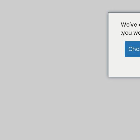
We've 
you wa
Cha