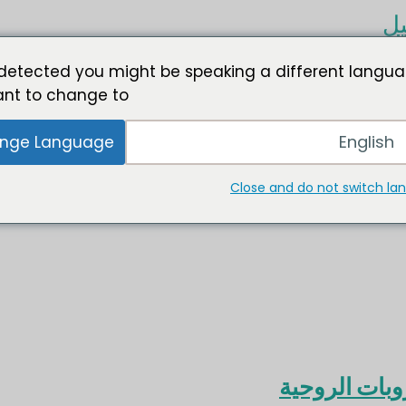
يل
detected you might be speaking a different langua
nt to change to:
English
nge Language
Close and do not switch l
بات الروحية