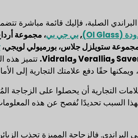
OI Gla)
,
بي جي بي
، مجموعة أرداغ
، مجموعة ستويلزل جلاس، بورميولي لويجي،
ت
تتميز هذه ا
 ويمكنها حقًا دفع علامتك التجارية إلى الأما
علامات التجارية أن يحصلوا على الزجاجة المُن
هذا السبب تحديدًا نُفصح عن هذه المعلوما
ي البراندي. فالزجاجة المميزة تجذب الزبائن