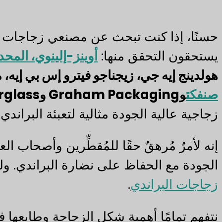
يستحقون التحقق منها:
أوينز-إلينوي، المحدودة (ss
هولدينج إيه جي، زيجناجو فيترو إس بي إيه
صنفكت
وGraham Packaging وSaverglass وVerallia وVidrala.
زجاجية عالية الجودة مثالية لتعبئة البراندي،
إنه لأمرٌ مُرهقٌ حقًا للمُقطِّرين وأصحاب ال
الجودة مع الحفاظ على نضارة البراندي. ول
زجاجات البراندي
.
نتفهم تمامًا أهمية شكل الزجاجة وطابعها ف