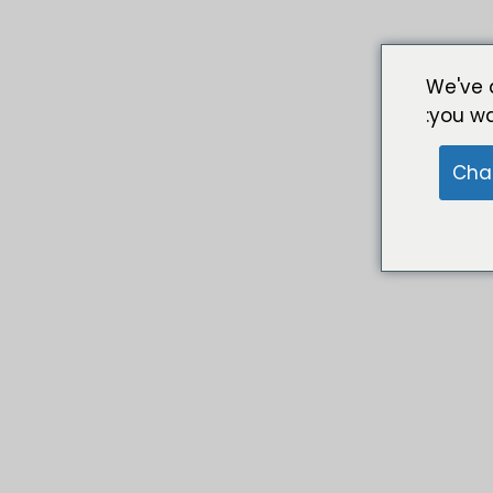
We've 
you wa
Cha