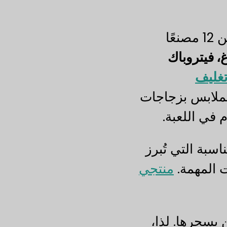
حسنًا، إذا كنت تبحث عن مصنعي زجاجات البراندي الصلبة، فإليك قائمة مباشرة تتضمن 12 مصنعًا
، فيتروباك
غليف
لملابس بزجاجات
م في اللعبة.
اسبة التي تُبرز
ت المهمة.
منتجي
 بسحرها. لذا،