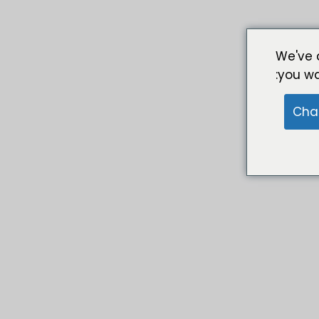
We've 
you wa
Cha