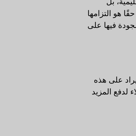
يمية، بل
ركيزها المتواصل على القوارير الزجاجية والحاويات وحلول التغليف. ما يميز JACGF حقًا هو التزامها
الجودة فيها على
يراد على هذه
ء لدفع المزيد