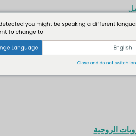
يل
detected you might be speaking a different langua
nt to change to:
English
nge Language
Close and do not switch l
بات الروحية