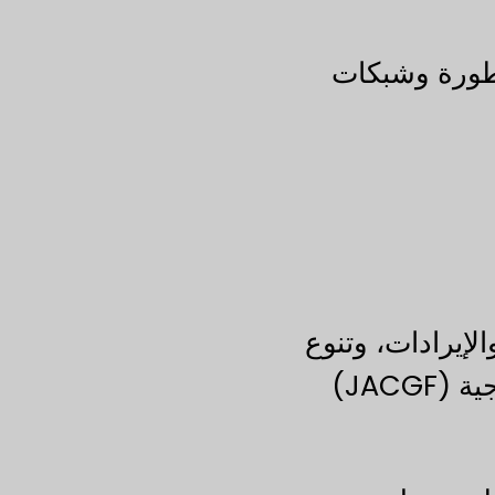
تطورة وشبكات
لإيرادات، وتنوع
المنتجات. مع مراعاة كل هذه العوامل، أعتقد أن اسم مصنع جبل علي للحاويات الزجاجية (JACGF)